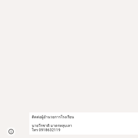
ติดต่อผู้อำนวยการโรงเรียน
นายวีรชาติ มาตรหลุบเลา
โทร 0918632119
Page
Report abuse