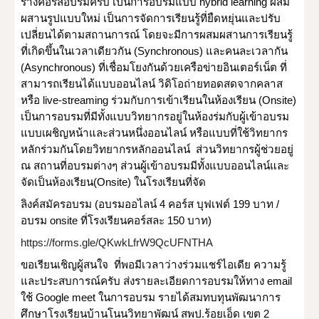
ร่างคอร์สอบรมครับ เป็นการอบรมแบบ hybrid learning ผสม
ผสานรูปแบบใหม่ เป็นการจัดการเรียนรู้ที่ยืดหยุ่นและปรับ
เปลี่ยนได้ตามสถานการณ์ โดยจะมีการผสมผสานการเรียนรู้
ที่เกิดขึ้นในเวลาเดียวกัน (Synchronous) และคนละเวลากัน 
(Asynchronous) ที่เชื่อมโยงกันด้วยเครือข่ายอินเตอร์เน็ต ที่
สามารถเรียนได้แบบออนไลน์ วิดิโอถ่ายทอดสดจากคลาส 
หรือ live-streaming ร่วมกับการเข้าเรียนในห้องเรียน (Onsite)  
เป็นการอบรมที่มีทั้งแบบวิทยากรอยู่ในห้องร่มกับผู้เข้าอบรม
แบบเผชิญหน้าและส่วนหนึ่งออนไลน์ หรือแบบที่ใช้วิทยากร
หลักร่วมกันโดยวิทยากรหลักออนไลน์  ส่วนวิทยากรผู้ช่วยอยู่ 
ณ สถานที่อบรมต่างๆ ส่วนผู้เข้าอบรมมีทั้งแบบออนไลน์และ
จัดเป็นห้องเรียน(Onsite) ในโรงเรียนที่จัด
ลิงค์สมัครอบรม (อบรมออไลน์ 4 คอร์ส บุฟเฟต์ 199 บาท /
อบรม onsite ที่โรงเรียนคอร์สละ 150 บาท)
https://forms.gle/QKwkLfrW9QcUFNTHA
ขอเรียนเชิญผู้สนใจ  ที่พอมีเวลาว่างร่วมแชร์ไอเดีย ความรู้
และประสบการณ์ครับ ส่งรายละเอียดการอบรมให้ทาง email 
ใช้ Google meet ในการอบรม รายได้สมทบทุนพัฒนาการ
ศึกษาโรงเรียนบ้านโนนวิทยาพัฒน์ สพป.ร้อยเอ็ด เขต 2