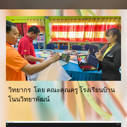
วิทยากร  โดย คณะคุณครู โรงเรียนบ้าน
โนนวิทยาพัฒน์